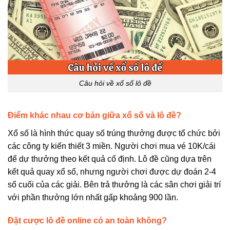
Câu hỏi về xổ số lô đề
Điểm khác nhau cơ bản giữa xổ số và lô đề?
Xổ số là hình thức quay số trúng thưởng được tổ chức bởi
các công ty kiến thiết 3 miền. Người chơi mua vé 10K/cái
để dự thưởng theo kết quả cố định. Lô đề cũng dựa trên
kết quả quay xổ số, nhưng người chơi được dự đoán 2-4
số cuối của các giải. Bên trả thưởng là các sân chơi giải trí
với phần thưởng lớn nhất gấp khoảng 900 lần.
Đặt cược lô đề online có an toàn không?