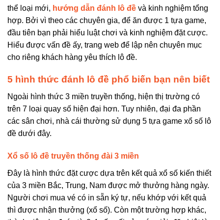
thể loại mới,
hướng dẫn đánh lô đề
và kinh nghiệm tổng
hợp. Bởi vì theo các chuyên gia, để ăn được 1 tựa game,
đầu tiên bạn phải hiểu luật chơi và kinh nghiệm đặt cược.
Hiểu được vấn đề ấy, trang web để lập nên chuyên mục
cho riêng khách hàng yêu thích lô đề.
5 hình thức đánh lô đề phổ biến bạn nên biết
Ngoài hình thức 3 miền truyền thống, hiện thị trường có
trên 7 loại quay số hiện đại hơn. Tuy nhiên, đại đa phần
các sân chơi, nhà cái thường sử dụng 5 tựa game xổ số lô
đề dưới đây.
Xổ số lô đề truyền thống đài 3 miền
Đây là hình thức đặt cược dựa trên kết quả xổ số kiến thiết
của 3 miền Bắc, Trung, Nam được mở thưởng hàng ngày.
Người chơi mua vé có in sẵn ký tự, nếu khớp với kết quả
thì được nhận thưởng (xổ số). Còn một trường hợp khác,