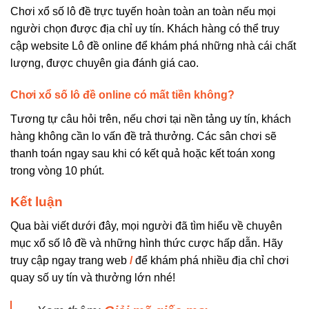
Chơi xổ số lô đề trực tuyến hoàn toàn an toàn nếu mọi
người chọn được địa chỉ uy tín. Khách hàng có thể truy
cập website Lô đề online để khám phá những nhà cái chất
lượng, được chuyên gia đánh giá cao.
Chơi xổ số lô đề online có mất tiền không?
Tương tự câu hỏi trên, nếu chơi tại nền tảng uy tín, khách
hàng không cần lo vấn đề trả thưởng. Các sân chơi sẽ
thanh toán ngay sau khi có kết quả hoặc kết toán xong
trong vòng 10 phút.
Kết luận
Qua bài viết dưới đây, mọi người đã tìm hiểu về chuyên
mục xổ số lô đề và những hình thức cược hấp dẫn. Hãy
truy cập ngay trang web
/
để khám phá nhiều địa chỉ chơi
quay số uy tín và thưởng lớn nhé!