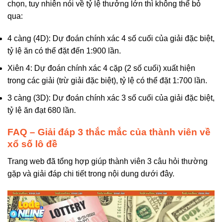
chọn, tuy nhiên nói về tỷ lệ thưởng lớn thì không thể bỏ
qua:
4 càng (4D): Dự đoán chính xác 4 số cuối của giải đặc biệt,
tỷ lệ ăn có thể đặt đến 1:900 lần.
Xiên 4: Dự đoán chính xác 4 cặp (2 số cuối) xuất hiện
trong các giải (trừ giải đặc biệt), tỷ lệ có thể đặt 1:700 lần.
3 càng (3D): Dự đoán chính xác 3 số cuối của giải đặc biệt,
tỷ lệ ăn đạt 680 lần.
FAQ – Giải đáp 3 thắc mắc của thành viên về
xổ số lô đề
Trang web đã tổng hợp giúp thành viên 3 câu hỏi thường
gặp và giải đáp chi tiết trong nội dung dưới đây.