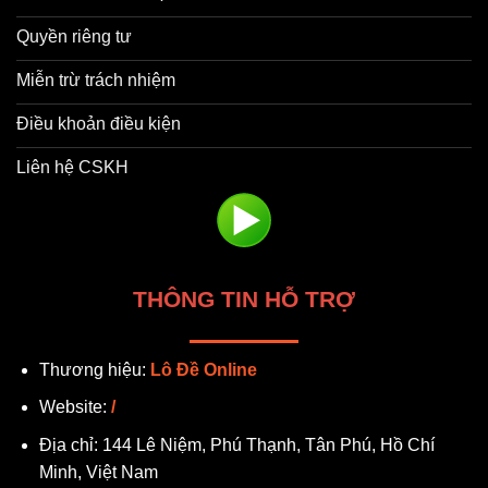
Quyền riêng tư
Miễn trừ trách nhiệm
Điều khoản điều kiện
Liên hệ CSKH
THÔNG TIN HỖ TRỢ
Thương hiệu:
Lô Đề Online
Website:
/
Địa chỉ:
144 Lê Niệm, Phú Thạnh, Tân Phú, Hồ Chí
Minh, Việt Nam