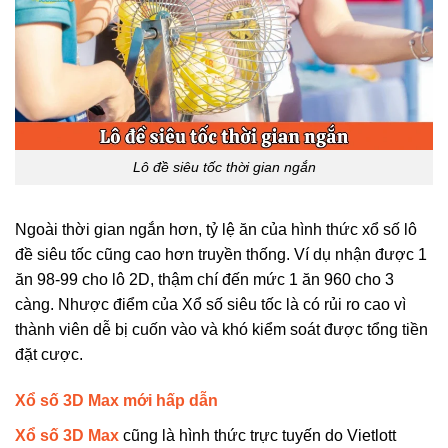
Lô đề siêu tốc thời gian ngắn
Ngoài thời gian ngắn hơn, tỷ lệ ăn của hình thức xổ số lô
đề siêu tốc cũng cao hơn truyền thống. Ví dụ nhận được 1
ăn 98-99 cho lô 2D, thậm chí đến mức 1 ăn 960 cho 3
càng. Nhược điểm của Xổ số siêu tốc là có rủi ro cao vì
thành viên dễ bị cuốn vào và khó kiểm soát được tổng tiền
đặt cược.
Xổ số 3D Max mới hấp dẫn
Xổ số 3D Max
cũng là hình thức trực tuyến do Vietlott