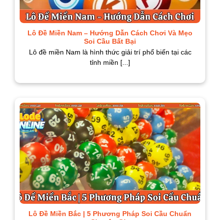
Lô Đề Miền Nam – Hướng Dẫn Cách Chơi Và Mẹo
Soi Cầu Bất Bại
Lô đề miền Nam là hình thức giải trí phổ biến tại các
tỉnh miền [...]
Lô Đề Miền Bắc | 5 Phương Pháp Soi Cầu Chuẩn