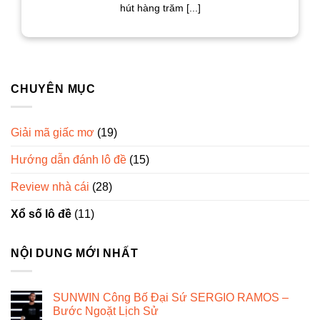
hút hàng trăm [...]
CHUYÊN MỤC
Giải mã giấc mơ
(19)
Hướng dẫn đánh lô đề
(15)
Review nhà cái
(28)
Xổ số lô đề
(11)
NỘI DUNG MỚI NHẤT
SUNWIN Công Bố Đại Sứ SERGIO RAMOS –
Bước Ngoặt Lịch Sử