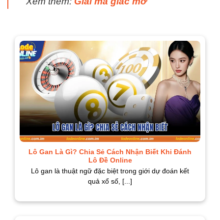
Xem thêm:
Giải mã giấc mơ
Lô Gan Là Gì? Chia Sẻ Cách Nhận Biết Khi Đánh
Lô Đề Online
Lô gan là thuật ngữ đặc biệt trong giới dự đoán kết
quả xổ số, [...]