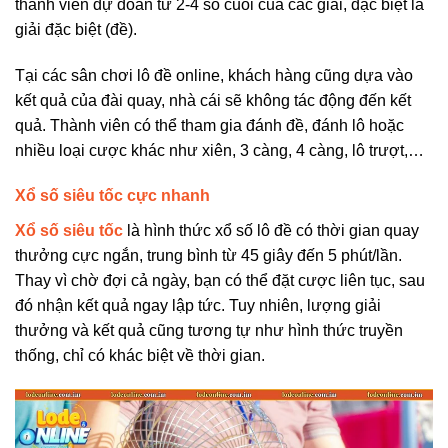
thành viên dự đoán từ 2-4 số cuối của các giải, đặc biệt là
giải đặc biệt (đề).
Tại các sân chơi lô đề online, khách hàng cũng dựa vào
kết quả của đài quay, nhà cái sẽ không tác động đến kết
quả. Thành viên có thể tham gia đánh đề, đánh lô hoặc
nhiều loại cược khác như xiên, 3 càng, 4 càng, lô trượt,…
Xổ số siêu tốc cực nhanh
Xổ số siêu tốc
là hình thức xổ số lô đề có thời gian quay
thưởng cực ngắn, trung bình từ 45 giây đến 5 phút/lần.
Thay vì chờ đợi cả ngày, bạn có thể đặt cược liên tục, sau
đó nhận kết quả ngay lập tức. Tuy nhiên, lượng giải
thưởng và kết quả cũng tương tự như hình thức truyền
thống, chỉ có khác biệt về thời gian.