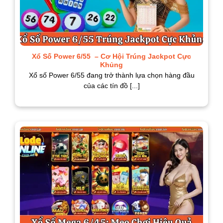
Xổ Số Power 6/55 – Cơ Hội Trúng Jackpot Cực
Khủng
Xổ số Power 6/55 đang trở thành lựa chọn hàng đầu
của các tín đồ [...]