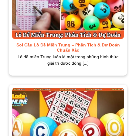
Soi Cầu Lô Đề Miền Trung – Phân Tích & Dự Đoán
Chuẩn Xác
Lô đề miền Trung luôn là một trong những hình thức
giải trí được đông [...]