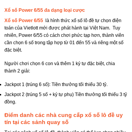
Xổ số Power 6/55 đa dạng loại cược
Xổ số Power 6/55
là hình thức xổ số lô đề tự chọn điện
toán của Vietlott mới được phát hành tại Việt Nam. Tuy
nhiên, Power 6/55 có cách chơi phức tạp hơn, thành viên
cần chọn 6 số trong tập hợp từ 01 đến 55 và riêng một số
đặc biệt.
Người chơi chọn 6 con và thêm 1 ký tự đặc biệt, chia
thành 2 giải:
Jackpot 1 (trúng 6 số): Tiền thưởng tối thiểu 30 tỷ.
Jackpot 2 (trúng 5 số + ký tự phụ) Tiền thưởng tối thiểu 3 tỷ
đồng.
Điểm danh các nhà cung cấp xổ số lô đề uy
tín tại các sảnh quay số