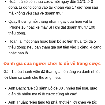
Hoàn trả số tiền thua cược mỗi ngày đến 1.5% từ 0
đồng, tự động cộng vào tài khoản vào 17 giờ hôm sau
mà không yêu cầu về doanh thu.’
Quay thưởng mỗi tháng nhận ngay quà hiện vật là
iPhone 16 hoặc xe máy SH khi đạt doanh thu từ 100
triệu đồng.
Hoàn lại một phần hoặc toàn bộ số tiền thua (tối đa 5
triệu đồng) nếu bạn tham gia đặt tiền vào 3 càng, 4 càng
hoặc bao lô.
Đánh giá của người chơi lô đề về trang cược
Gần 1 triệu thành viên đã tham gia nền tảng và dành nhiều
lời khen có cánh cho thương hiệu.
Anh Bách: “Đề cử sảnh Lô đề 88 , nhiều thể loại, giao
diện dễ nhiều mà tỷ lệ cược cũng rất cao”.
Anh Thuận: “Nền tảng tôi phải thốt lên lời khen về tốc