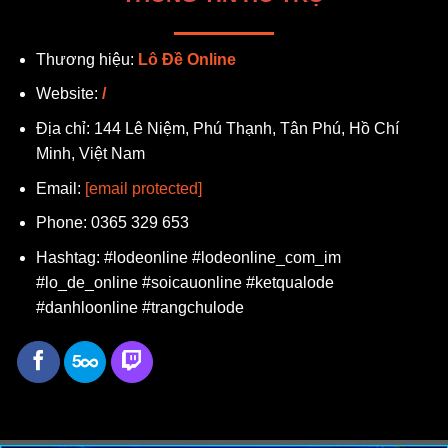
Thương hiệu:
Lô Đề Online
Website:
/
Địa chỉ:
144 Lê Niệm, Phú Thạnh, Tân Phú, Hồ Chí
Minh, Việt Nam
Email:
[email protected]
Phone:
0365 329 653
Hashtag: #lodeonline #lodeonline_com_im
#lo_de_online #soicauonline #ketqualode
#danhloonline #trangchulode