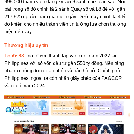
998.000 thành viên đăng ký với 9 sảnh chơi đặc sắc. Nổi
bật trong số đó chính là 2 sảnh Quay số và Lô đề với gần
217.825 người tham gia mỗi ngày. Dưới đây chính là 4 lý
do khiến cho nhiều thành viên tin tưởng lựa chọn thương
hiệu đến vậy.
Thương hiệu uy tín
Lô đề 88
mới được thành lập vào cuối năm 2022 tại
Philippines với số vốn đầu tư gần 550 tỷ đồng. Nền tảng
nhanh chóng được cấp phép và bảo hộ bởi Chính phủ
Philippines, ngoài ra còn nhận giấy phép của PAGCOR
vào cuối năm 2024.