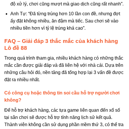
độ xử lý, chơi cũng mượt mà giao dịch cũng rất nhanh”.
Anh Tự: “Đã từng trúng hơn 10 lần con đề, nhưng đợt
ấy đặt không nhiều, ăn đậm mà tiếc. Sau chơi sẽ vào
nhiều tiền hơn vì tỷ lệ trúng khá cao”.
FAQ – Giải đáp 3 thắc mắc của khách hàng
Lô đề 88
Trong quá trình tham gia, nhiều khách hàng có những thắc
mắc cần được giải đáp và đã liên hệ với nhà cái. Dựa trên
những câu hỏi đó, nền tảng đã tổng hợp lại 3 vấn đề được
đặt ra nhiều nhất.
Có công cụ hoặc thông tin soi cầu hỗ trợ người chơi
không?
Để hỗ trợ khách hàng, các tựa game liên quan đến xổ số
tại sân chơi sẽ được hỗ trợ tính năng lịch sử kết quả.
Thành viên không cần sử dụng phần mềm thứ 3, có thể tra