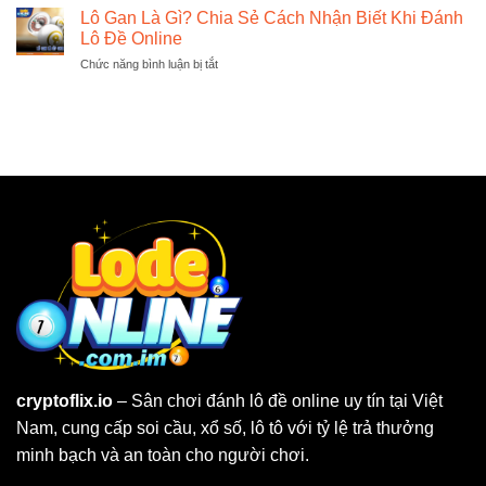
Mí
Lô Gan Là Gì? Chia Sẻ Cách Nhận Biết Khi Đánh
Gây
Bại
5
Sốt
Lô Đề Online
Cho
Cách
Tại
Người
Chức năng bình luận bị tắt
ở
Chơi
Châu
Mới
Lô
Xổ
Á
Gan
Số
Hiện
Là
Keno
Nay
Gì?
Dễ
Chia
Trúng
Sẻ
Nhận
Cách
Thưởng
Nhận
Cao
Biết
Khi
Đánh
Lô
Đề
Online
cryptoflix.io
– Sân chơi đánh lô đề online uy tín tại Việt
Nam, cung cấp soi cầu, xổ số, lô tô với tỷ lệ trả thưởng
minh bạch và an toàn cho người chơi.