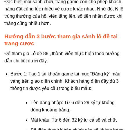
Đặc biệt, mỗi sảnh chơi, trang game còn cho phép khách
hàng đặt cùng lúc nhiều vé cược khác nhau. Nhờ đó, tỷ lệ
trúng thưởng của hội viên tăng lên, số tiền nhận được khi
thắng cũng nhiều hơn.
Hướng dẫn 3 bước tham gia sảnh lô đề tại
trang cược
Để tham gia Lô đề 88 , thành viên thực hiện theo hướng
dẫn chi tiết dưới đây:
Bước 1: Tạo 1 tài khoản game tại mục “Đăng ký” màu
vàng trên giao diện chính. Khách hàng điền đầy đủ 3
thông tin được yêu cầu trong biểu mẫu:
Tên đăng nhập: Từ 6 đến 29 ký tự không
dùng khoảng trắng.
Mật khẩu: Từ 6 đến 32 ký tự cả số và chữ.