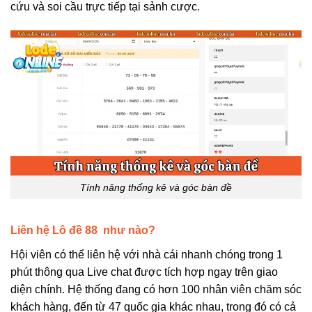
cứu và soi cầu trực tiếp tại sảnh cược.
Tính năng thống kê và góc bàn đề
Liên hệ Lô đề 88 như nào?
Hội viên có thể liên hệ với nhà cái nhanh chóng trong 1
phút thông qua Live chat được tích hợp ngay trên giao
diện chính. Hệ thống đang có hơn 100 nhân viên chăm sóc
khách hàng, đến từ 47 quốc gia khác nhau, trong đó có cả