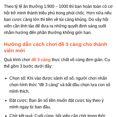
Theo tỷ lệ ăn thưởng 1:900 – 1000 thì bạn hoàn toàn có cơ
hội trở mình thành triệu phú trong phút chốc. Hơn nữa nếu
bạn cược càng lớn thì tiền về túi càng khủng. Do vậy hội
viên cần tỉnh táo để đưa ra những quyết định sáng suốt
nhằm hướng đến phần thưởng không giới hạn.
Hướng dẫn cách chơi đề 3 càng cho thành
viên mới
Quá trình chơi
đề 3 càng
thực chất vô cùng đơn giản. Cụ
thể gồm 3 bước dưới đây:
Chọn số: Khi vào được sảnh xổ số, người chơi nhấn
chọn hình thức “đề 3 càng” và bắt đầu chọn lựa con số
mình thích.
Đặt cược: Bạn ấn số tiền muốn đặt cược tùy theo ý
mình ngay từ ban đầu.
Chờ kết quả: Cuối cùng, hội viên cần chờ trong thời