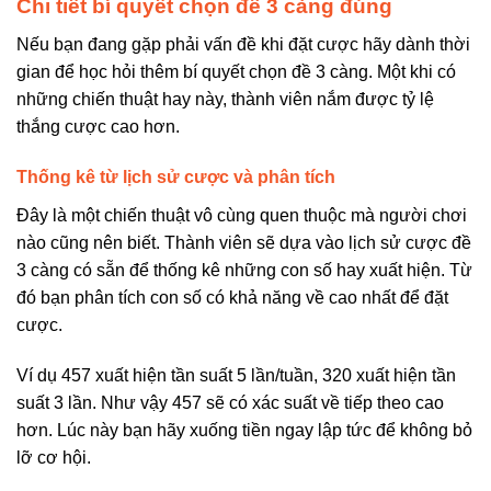
Chi tiết bí quyết chọn đề 3 càng đúng
Nếu bạn đang gặp phải vấn đề khi đặt cược hãy dành thời
gian để học hỏi thêm bí quyết chọn đề 3 càng. Một khi có
những chiến thuật hay này, thành viên nắm được tỷ lệ
thắng cược cao hơn.
Thống kê từ lịch sử cược và phân tích
Đây là một chiến thuật vô cùng quen thuộc mà người chơi
nào cũng nên biết. Thành viên sẽ dựa vào lịch sử cược đề
3 càng có sẵn để thống kê những con số hay xuất hiện. Từ
đó bạn phân tích con số có khả năng về cao nhất để đặt
cược.
Ví dụ 457 xuất hiện tần suất 5 lần/tuần, 320 xuất hiện tần
suất 3 lần. Như vậy 457 sẽ có xác suất về tiếp theo cao
hơn. Lúc này bạn hãy xuống tiền ngay lập tức để không bỏ
lỡ cơ hội.