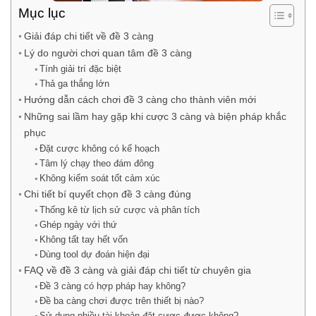
Mục lục
Giải đáp chi tiết về đề 3 càng
Lý do người chơi quan tâm đề 3 càng
Tính giải trí đặc biệt
Thả ga thắng lớn
Hướng dẫn cách chơi đề 3 càng cho thành viên mới
Những sai lầm hay gặp khi cược 3 càng và biện pháp khắc
phục
Đặt cược không có kế hoạch
Tâm lý chạy theo đám đông
Không kiểm soát tốt cảm xúc
Chi tiết bí quyết chọn đề 3 càng đúng
Thống kê từ lịch sử cược và phân tích
Ghép ngày với thứ
Không tất tay hết vốn
Dùng tool dự đoán hiện đại
FAQ về đề 3 càng và giải đáp chi tiết từ chuyên gia
Đề 3 càng có hợp pháp hay không?
Đề ba càng chơi được trên thiết bị nào?
Sử dụng nhiều tài khoản đặt cược được không?