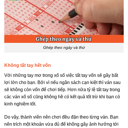
Ghép theo ngày và thứ
Không tất tay hết vốn
Với những tay mơ trong xổ số việc tất tay vốn sẽ gây bất
lợi lớn cho bạn. Bởi vì nếu ngân sách cạn kiệt thì ván sau
sẽ không còn vốn để chơi tiếp. Hơn nữa tỷ lệ tất tay trong
các ván xổ số cũng không hề có kết quả tốt trừ khi bạn có
kinh nghiệm tốt.
Do vậy, thành viên nên chơi đều đặn theo từng ván. Bạn
nên trích một khoản vừa đủ để không gây ảnh hưởng tới