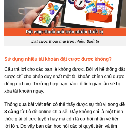
Đặt cược thoải mái trên nhiều thiết bị
Sử dụng nhiều tài khoản đặt cược được không?
Câu trả lời cho các bạn là không được. Bởi vì hệ thống đặt
cược chỉ cho phép duy nhất một tài khoản chính chủ được
dùng dịch vụ. Trường hợp bạn nào cố tình gian lận sẽ bị
xóa tài khoản ngay.
Thông qua bài viết trên có thể thấy được sự thú vị trong
đề
3 càng
từ Lô đề online chia sẻ. Đây không chỉ là một hình
thức giải trí trực tuyến hay mà còn là cơ hội nhận về tiền
lời lớn. Do vậy bạn cần học hỏi các bí quyết trên và tìm