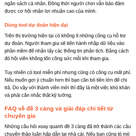
ngân sách cá nhân. Đồng thời người chơi vẫn bảo đảm
được cơ hội nhận lợi nhuận cao của mình.
Dùng tool dự đoán hiện đại
Trên thị trường hiện tại có không ít những công cụ hỗ trợ
dự đoán. Người tham gia sẽ tiến hành nhập dữ liệu vào
phần mềm để nhận lấy các thông tin phân tích. Bằng cách
đó hội viên không tốn công sức mỗi khi tham gia.
Tuy nhiên có tool miễn phí nhưng cũng có công cụ mất phí.
Nếu muốn gợi ý chuẩn hơn thì bạn cần bỏ tiền lớn để chi
trả. Do vậy với thành viên mới thì đây là một việc khó khăn
và phải cân nhắc thật kỹ lưỡng.
FAQ về đề 3 càng và giải đáp chi tiết từ
chuyên gia
Những câu hỏi xoay quanh đề 3 càng đã trở thành các câu
chuyện thảo luận hấp dẫn tại nhà cái. Nếu bạn cũng tò mò