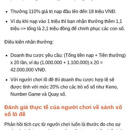
Thưởng 110% giá trị nạp đầu lên đến 18 triệu VNĐ.
Ví dụ khi nạp vào 1 triệu thì bạn nhận thưởng thêm 1,1
triệu => tổng là 2,1 triệu đồng để chinh phục các con số.
Điều kiện nhận thưởng:
Doanh thu cược yêu cầu: (Tổng tiền nạp + Tiền thưởng)
x 20 lần, ví dụ (1.000.000 + 1.100.000) x 20 =
42.000.000 VNĐ.
Với người chơi lô đề thì doanh thu cược hợp lệ sẽ
được tính với mức 20% cho các trò xổ số như Keno,
Number Game và Quay số.
Đánh giá thực tế của người chơi về sảnh xổ
số lô đề
Phản hồi tích cực từ người chơi luôn là thước đo cho sự