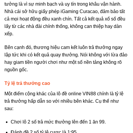
tưởng là vì sự minh bạch và uy tín trong khâu vận hành.
Nhà cái sở hữu giấy phép iGaming Curacao, đảm bảo tất
cả mọi hoạt động đều xanh chín. Tất cả kết quả xổ số đều
lấy từ các nhà đài chính thống, không can thiệp hay dàn
xếp.
Bên cạnh đó, thương hiệu cam kết luôn trả thưởng ngay
lập tức khi có kết quả quay thưởng. Nói không với lừa đảo
hay giam tiền người chơi như một số nền tảng không rõ
nguồn gốc.
Tỷ lệ trả thưởng cao
Một điểm cộng khác của lô đề online VIN88 chính là tỷ lệ
trả thưởng hấp dẫn so với nhiều bên khác. Cụ thể như
sau:
Chơi lô 2 số trả mức thưởng lên đến 1 ăn 99.
Đánh đề 2 số tỷ lệ cược là 1:95