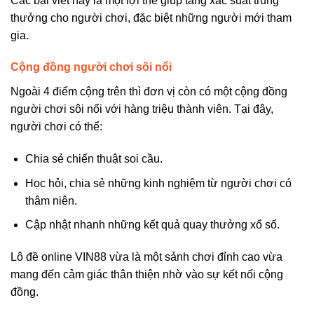
Các bài viết này là một lợi thế giúp tăng xác suất trúng
thưởng cho người chơi, đặc biệt những người mới tham
gia.
Cộng đồng người chơi sôi nổi
Ngoài 4 điểm cộng trên thì đơn vị còn có một cộng đồng
người chơi sôi nổi với hàng triệu thành viên. Tại đây,
người chơi có thể:
Chia sẻ chiến thuật soi cầu.
Học hỏi, chia sẻ những kinh nghiệm từ người chơi có
thâm niên.
Cập nhật nhanh những kết quả quay thưởng xổ số.
Lô đề online VIN88 vừa là một sảnh chơi đỉnh cao vừa
mang đến cảm giác thân thiện nhờ vào sự kết nối cộng
đồng.