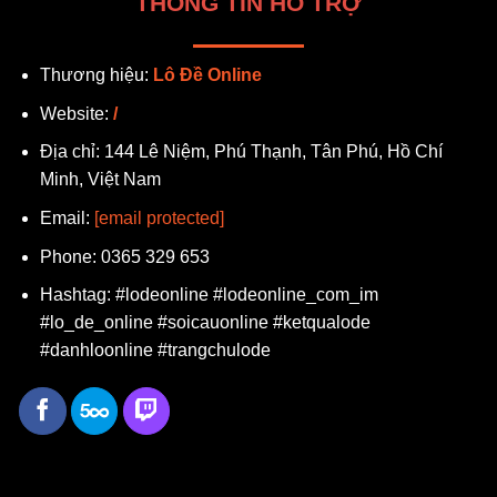
THÔNG TIN HỖ TRỢ
Thương hiệu:
Lô Đề Online
Website:
/
Địa chỉ:
144 Lê Niệm, Phú Thạnh, Tân Phú, Hồ Chí
Minh, Việt Nam
Email:
[email protected]
Phone:
0365 329 653
Hashtag: #lodeonline #lodeonline_com_im
#lo_de_online #soicauonline #ketqualode
#danhloonline #trangchulode