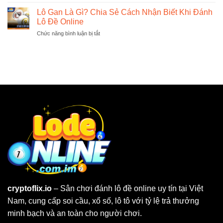
Bật
Thưởng
Bất
Mí
Lô Gan Là Gì? Chia Sẻ Cách Nhận Biết Khi Đánh
Gây
Bại
5
Sốt
Lô Đề Online
Cho
Cách
Tại
Người
Chức năng bình luận bị tắt
ở
Chơi
Châu
Mới
Lô
Xổ
Á
Gan
Số
Hiện
Là
Keno
Nay
Gì?
Dễ
Chia
Trúng
Sẻ
Nhận
Cách
Thưởng
Nhận
Cao
Biết
Khi
Đánh
Lô
Đề
Online
cryptoflix.io
– Sân chơi đánh lô đề online uy tín tại Việt
Nam, cung cấp soi cầu, xổ số, lô tô với tỷ lệ trả thưởng
minh bạch và an toàn cho người chơi.