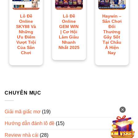
Lô Đề
Lô Đề
Haywin –
Online
Online
Sân Chơi
SKY88 Và
GEM WIN
Đổi
Những
| Cơ Hội
Thưởng
Ưu Điểm
Làm Giàu
Gây Sốt
Vượt Trội
Nhanh
Tại Châu
Của Sân
Nhất 2025
Á Hiện
Chơi
Nay
CHUYÊN MỤC
✕
Giải mã giấc mơ
(19)
Hướng dẫn đánh lô đề
(15)
Review nhà cái
(28)