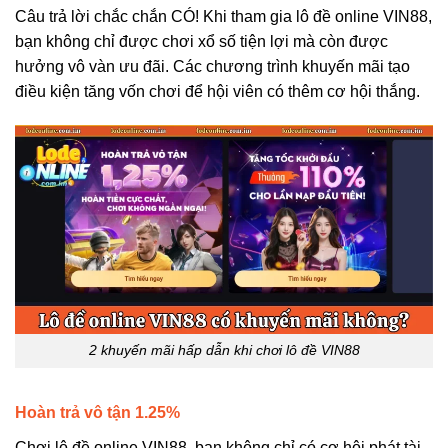
Câu trả lời chắc chắn CÓ! Khi tham gia lô đề online VIN88,
bạn không chỉ được chơi xổ số tiện lợi mà còn được
hưởng vô vàn ưu đãi. Các chương trình khuyến mãi tạo
điều kiện tăng vốn chơi để hội viên có thêm cơ hội thắng.
2 khuyến mãi hấp dẫn khi chơi lô đề VIN88
Hoàn trả vô tận 1.25%
Chơi lô đề online VIN88, bạn không chỉ có cơ hội phát tài