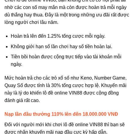
nhờ các con số may mắn mà còn được hoàn trả mỗi ngày
dù thắng hay thua. Đây là một trong những ưu đãi rất được
lòng người chơi lâu năm.
Hoàn trả lên đến 1.25% tổng cược mỗi ngày.
Không giới hạn số lần chơi hay số tiền hoàn lại.
Tiền bồi hoàn được cộng trực tiếp vào tài khoản mỗi
ngày.
Mức hoàn trả cho các trò xổ số như Keno, Number Game,
Quay Số được tính là 30% tổng cược hợp lệ. Khuyến mãi
này là lý do khiến lô đề online VIN88 được cộng đồng
đánh giá rất cao.
Nạp lần đầu thưởng 110% lên đến 18.000.000 VNĐ
Đối với người mới khi chơi lô đề online VIN88 thì bạn sẽ
được nhận khuyến mãi nạp đầu cực kỳ hấp dẫn.