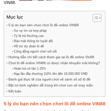
VIN88.
Mục lục
5 lý do bạn nên chọn chơi lô đề online VIN88
Sự uy tín và hợp pháp
Tỷ lệ trả thưởng cao
Bảo mật thông tin tuyệt đối
Hỗ trợ dự đoán lô đề
Cộng đồng người chơi sôi nổi
Hướng dẫn chi tiết cách tham gia tại lô đề online Vin88
Chơi lô đề online VIN88 có được nhận khuyến mãi không?
Hoàn trả vô tận 1.25%
Nạp lần đầu thưởng 110% lên đến 18.000.000 VNĐ
Đánh giá thực tế của người chơi về sảnh xổ số lô đề
Bật mí kinh nghiệm dễ trúng khi chơi con số may mắn
Kết luận
5 lý do bạn nên chọn chơi lô đề online VIN88