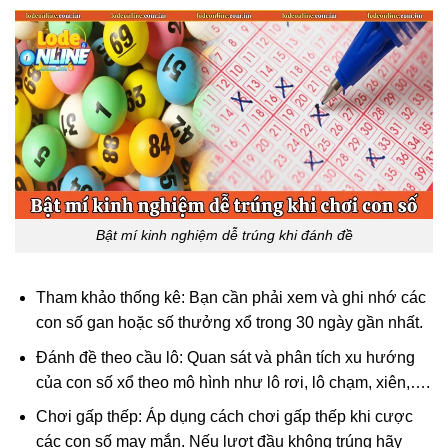
Bật mí kinh nghiệm dễ trúng khi đánh đề
Tham khảo thống kê: Bạn cần phải xem và ghi nhớ các
con số gan hoặc số thưởng xổ trong 30 ngày gần nhất.
Đánh đề theo cầu lô: Quan sát và phân tích xu hướng
của con số xổ theo mô hình như lô rơi, lô chạm, xiên,….
Chơi gấp thếp: Áp dụng cách chơi gấp thếp khi cược
các con số may mắn. Nếu lượt đầu không trúng hãy