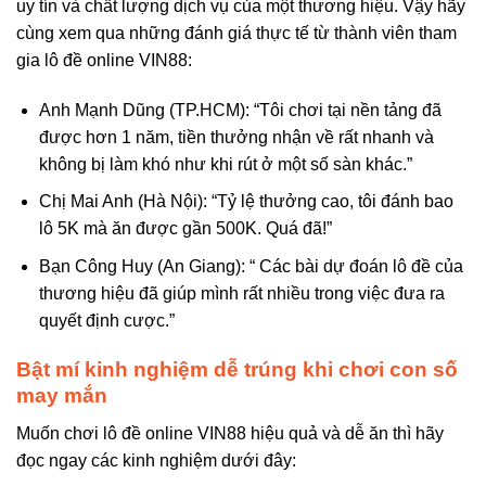
uy tín và chất lượng dịch vụ của một thương hiệu. Vậy hãy
cùng xem qua những đánh giá thực tế từ thành viên tham
gia lô đề online VIN88:
Anh Mạnh Dũng (TP.HCM): “Tôi chơi tại nền tảng đã
được hơn 1 năm, tiền thưởng nhận về rất nhanh và
không bị làm khó như khi rút ở một số sàn khác.”
Chị Mai Anh (Hà Nội): “Tỷ lệ thưởng cao, tôi đánh bao
lô 5K mà ăn được gần 500K. Quá đã!”
Bạn Công Huy (An Giang): “ Các bài dự đoán lô đề của
thương hiệu đã giúp mình rất nhiều trong việc đưa ra
quyết định cược.”
Bật mí kinh nghiệm dễ trúng khi chơi con số
may mắn
Muốn chơi lô đề online VIN88 hiệu quả và dễ ăn thì hãy
đọc ngay các kinh nghiệm dưới đây: