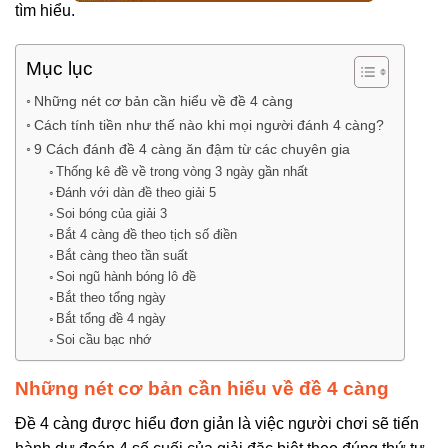
tìm hiểu.
Mục lục
Những nét cơ bản cần hiểu về đề 4 càng
Cách tính tiền như thế nào khi mọi người đánh 4 càng?
9 Cách đánh đề 4 càng ăn đậm từ các chuyên gia
Thống kê đề về trong vòng 3 ngày gần nhất
Đánh với dàn đề theo giải 5
Soi bóng của giải 3
Bắt 4 càng đề theo tịch số điền
Bắt càng theo tần suất
Soi ngũ hành bóng lô đề
Bắt theo tổng ngày
Bắt tổng đề 4 ngày
Soi cầu bạc nhớ
Những nét cơ bản cần hiểu về đề 4 càng
Đề 4 càng được hiểu đơn giản là việc người chơi sẽ tiến