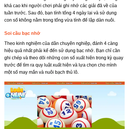
khá cao khi người chơi phải ghi nhớ các giải đã về của
tuần trước. Sau đó, bạn tính tổng 4 ngày lại và sử dụng
con số không nằm trong tổng vừa tính để lập dàn nuôi.
Soi cầu bạc nhớ
Theo kinh nghiệm của dân chuyên nghiệp, đánh 4 càng
hiệu quả nhất phải kể đến sử dụng bạc nhớ. Bạn chỉ cần
ghi chép và theo dõi những con số xuất hiện trong kỳ quay
trước để tìm ra quy luật xuất hiện và lựa chọn cho mình
một số may mắn và nuôi bạch thủ lô.