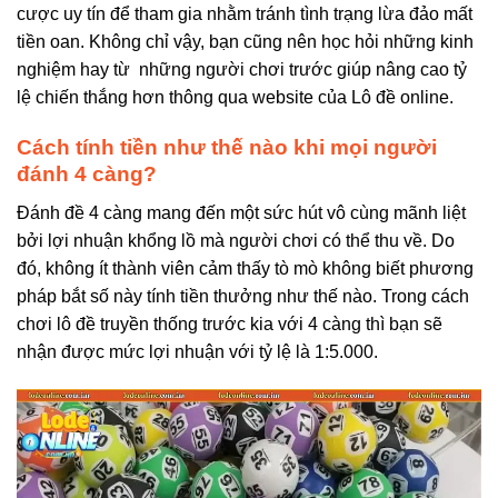
cược uy tín để tham gia nhằm tránh tình trạng lừa đảo mất
tiền oan. Không chỉ vậy, bạn cũng nên học hỏi những kinh
nghiệm hay từ những người chơi trước giúp nâng cao tỷ
lệ chiến thắng hơn thông qua website của Lô đề online.
Cách tính tiền như thế nào khi mọi người
đánh 4 càng?
Đánh đề 4 càng mang đến một sức hút vô cùng mãnh liệt
bởi lợi nhuận khổng lồ mà người chơi có thể thu về. Do
đó, không ít thành viên cảm thấy tò mò không biết phương
pháp bắt số này tính tiền thưởng như thế nào. Trong cách
chơi lô đề truyền thống trước kia với 4 càng thì bạn sẽ
nhận được mức lợi nhuận với tỷ lệ là 1:5.000.