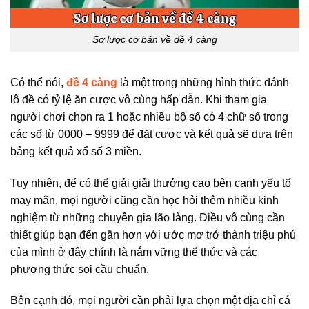
Sơ lược cơ bản về đề 4 càng
Có thể nói,
đề 4 càng
là một trong những hình thức đánh
lô đề có tỷ lệ ăn cược vô cùng hấp dẫn. Khi tham gia
người chơi chọn ra 1 hoặc nhiều bộ số có 4 chữ số trong
các số từ 0000 – 9999 để đặt cược và kết quả sẽ dựa trên
bảng kết quả xổ số 3 miền.
Tuy nhiên, để có thể giải giải thưởng cao bên cạnh yếu tố
may mắn, mọi người cũng cần học hỏi thêm nhiều kinh
nghiệm từ những chuyên gia lão làng. Điều vô cùng cần
thiết giúp bạn đến gần hơn với ước mơ trở thành triệu phú
của mình ở đây chính là nắm vững thể thức và các
phương thức soi cầu chuẩn.
Bên cạnh đó, mọi người cần phải lựa chọn một địa chỉ cá