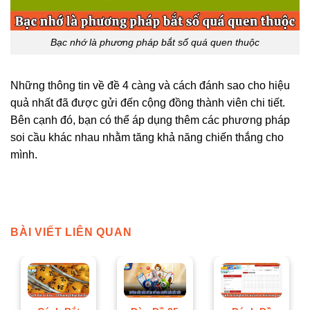
Bạc nhớ là phương pháp bắt số quá quen thuộc
Những thông tin về đề 4 càng và cách đánh sao cho hiệu
quả nhất đã được gửi đến cộng đồng thành viên chi tiết.
Bên cạnh đó, bạn có thể áp dụng thêm các phương pháp
soi cầu khác nhau nhằm tăng khả năng chiến thắng cho
mình.
BÀI VIẾT LIÊN QUAN