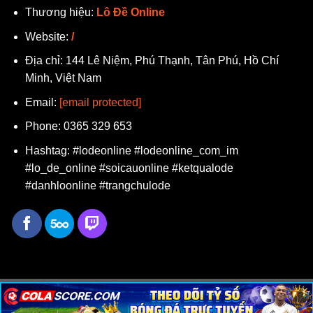
Thương hiệu:
Lô Đề Online
Website:
/
Địa chỉ:
144 Lê Niệm, Phú Thạnh, Tân Phú, Hồ Chí
Minh, Việt Nam
Email:
[email protected]
Phone:
0365 329 653
Hashtag: #lodeonline #lodeonline_com_im
#lo_de_online #soicauonline #ketqualode
#danhloonline #trangchulode
Copyright 2026 ©
cryptoflix.io/