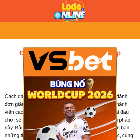
Bỏ
qua
nội
dung
Đề 4 Càng – Cách Đánh Ăn Sập
×
Tiền Nhà Cái Từ Chuyên Gia
Cách đánh
đề 4 càng
là một trong những kỹ thuật đánh
đơn giản và dễ trúng thưởng nên được đông đảo thành
viên các nhà cái yêu thích. Tuy nhiên, nhiều bạn bắt đầu
chơi sẽ cảm thấy bỡ ngỡ khi làm quen với phương pháp
này. Bài viết sau đây,
Lô đề online
sẽ cung cấp đến bạn
những thông tin liên quan đến cách đánh chuẩn xác, cùng